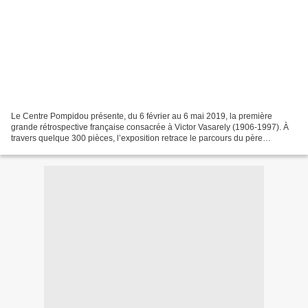
Le Centre Pompidou présente, du 6 février au 6 mai 2019, la première
grande rétrospective française consacrée à Victor Vasarely (1906-1997). À
travers quelque 300 pièces, l’exposition retrace le parcours du père
fondateur de l’art optique, et remet en...