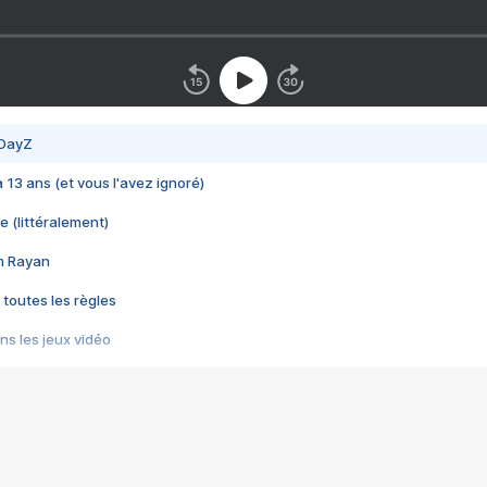
 DayZ
 a 13 ans (et vous l'avez ignoré)
e (littéralement)
im Rayan
 toutes les règles
s les jeux vidéo
us choquant de Rockstar ? - Le scandale BULLY
e plus moche de Steam
du RÊVE tourne au CAUCHEMAR