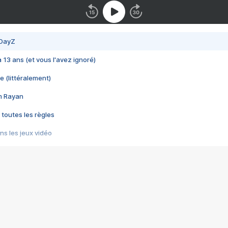
 DayZ
 a 13 ans (et vous l'avez ignoré)
e (littéralement)
im Rayan
 toutes les règles
s les jeux vidéo
us choquant de Rockstar ? - Le scandale BULLY
e plus moche de Steam
du RÊVE tourne au CAUCHEMAR
pendant 8 heures
it… à tort