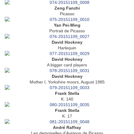
Zeng Fanzhi
Picasso
Yan Pei-Ming
Portrait de Picasso
David Hockney
Harlequin
David Hockney
A bigger card players
David Hockney
Mother I, Yorkshire moors, August 1985
Frank Stella
K. 140
Frank Stella
K. 17
André Raffray
Les demoiselles d'Avignon de Picasso