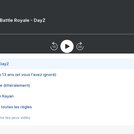
 Battle Royale - DayZ
 DayZ
 a 13 ans (et vous l'avez ignoré)
e (littéralement)
im Rayan
 toutes les règles
s les jeux vidéo
us choquant de Rockstar ? - Le scandale BULLY