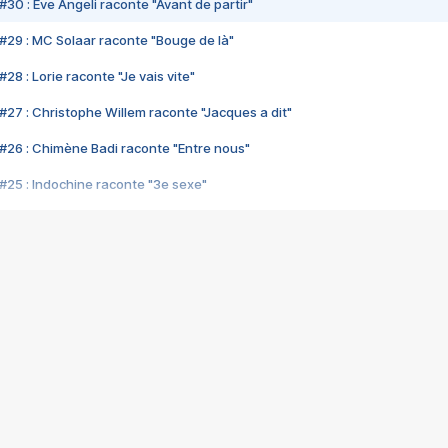
#30 : Eve Angeli raconte "Avant de partir"
#29 : MC Solaar raconte "Bouge de là"
28 : Lorie raconte "Je vais vite"
#27 : Christophe Willem raconte "Jacques a dit"
#26 : Chimène Badi raconte "Entre nous"
#25 : Indochine raconte "3e sexe"
#24 : Zaho raconte "C'est chelou"
#23 : Patrick Bruel raconte "Au café des délices"
#22 : Kyo raconte "Le chemin"
#21 : Nolwenn Leroy raconte "Cassé"
#20 : Patrick Hernandez raconte "Born to be alive"
#19 : Lorie raconte "Près de moi"
#18 : Michael Jones raconte "A nos actes manqués" (avec Jean-Jacque