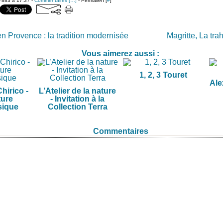
7883 à 17:37 -
Commentaires [
…
]
- Permalien [
#
]
n Provence : la tradition modernisée
Magritte, La tr
Vous aimerez aussi :
1, 2, 3 Touret
Ale
hirico -
L’Atelier de la nature
ture
- Invitation à la
sique
Collection Terra
Commentaires