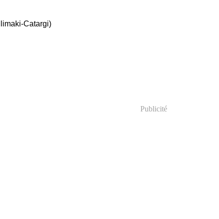
llimaki-Catargi)
Publicité