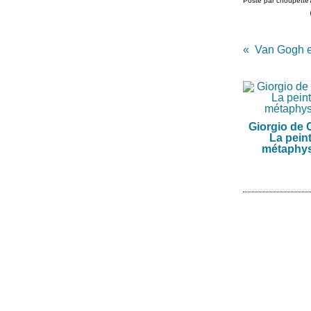
Posté par choupette
Van Gogh e
Giorgio de C
La pein
métaphy