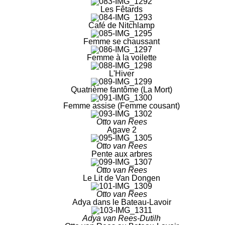
Les Fêtards
Café de Nitchlamp
Femme se chaussant
Femme à la voilette
L'Hiver
Quatrième fantôme (La Mort)
Femme assise (Femme cousant)
Otto van Rees
Agave 2
Otto van Rees
Pente aux arbres
Otto van Rees
Le Lit de Van Dongen
Otto van Rees
Adya dans le Bateau-Lavoir
Adya van Rees-Dutilh