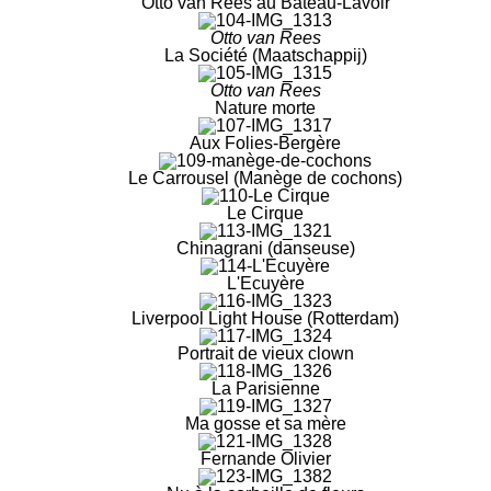
Otto van Rees au Bateau-Lavoir
Otto van Rees
La Société (Maatschappij)
Otto van Rees
Nature morte
Aux Folies-Bergère
Le Carrousel (Manège de cochons)
Le Cirque
Chinagrani (danseuse)
L'Ecuyère
Liverpool Light House (Rotterdam)
Portrait de vieux clown
La Parisienne
Ma gosse et sa mère
Fernande Olivier