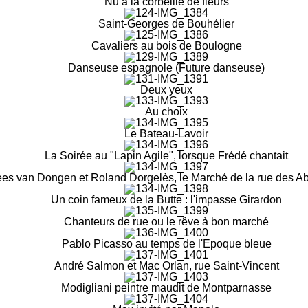
Nu à la corbeille de fleurs
Saint-Georges de Bouhélier
Cavaliers au bois de Boulogne
Danseuse espagnole (Future danseuse)
Deux yeux
Au choix
Le Bateau-Lavoir
La Soirée au "Lapin Agile", lorsque Frédé chantait
es van Dongen et Roland Dorgelès, le Marché de la rue des A
Un coin fameux de la Butte : l'impasse Girardon
Chanteurs de rue ou le rêve à bon marché
Pablo Picasso au temps de l'Epoque bleue
André Salmon et Mac Orlan, rue Saint-Vincent
Modigliani peintre maudit de Montparnasse