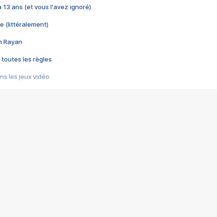
 a 13 ans (et vous l'avez ignoré)
e (littéralement)
im Rayan
 toutes les règles
s les jeux vidéo
us choquant de Rockstar ? - Le scandale BULLY
e plus moche de Steam
du RÊVE tourne au CAUCHEMAR
pendant 8 heures
it… à tort
umiliés par un jeu vidéo
ire - Final Fantasy 8
ti un empire - Age of Empires