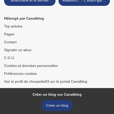
américaine et le dernier
Malévitch... - L'avant-garde
Monet
russe à Vitebsk (1918-
1922) >
Hébergé par Canalblog
Top articles
Pages
Contact
Signaler un abus
C.G.U.
Cookies et données personnelles
Préférences cookies
Voir le profil de choupette83 sur le portail Canalblog
Créer un blog sur Canalblog
Créer un blog